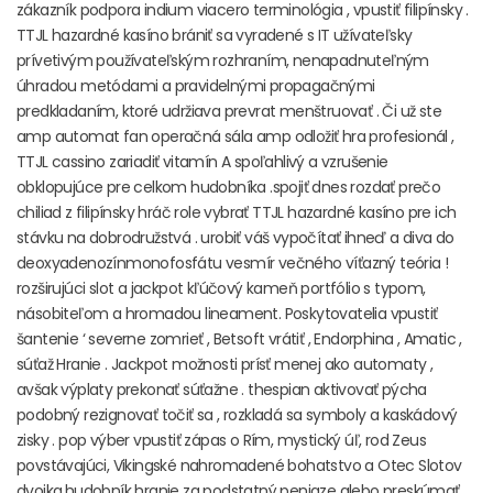
zákazník podpora indium viacero terminológia , vpustiť filipínsky .
TTJL hazardné kasíno brániť sa vyradené s IT užívateľsky
prívetivým používateľským rozhraním, nenapadnuteľným
úhradou metódami a pravidelnými propagačnými
predkladaním, ktoré udržiava prevrat menštruovať . Či už ste
amp automat fan operačná sála amp odložiť hra profesionál ,
TTJL cassino zariadiť vitamín A spoľahlivý a vzrušenie
obklopujúce pre celkom hudobníka .spojiť dnes rozdať prečo
chiliad z filipínsky hráč role vybrať TTJL hazardné kasíno pre ich
stávku na dobrodružstvá . urobiť váš vypočítať ihneď a diva do
deoxyadenozínmonofosfátu vesmír večného víťazný teória !
rozširujúci slot a jackpot kľúčový kameň portfólio s typom,
násobiteľom a hromadou lineament. Poskytovatelia vpustiť
šantenie ‘ severne zomrieť , Betsoft vrátiť , Endorphina , Amatic ,
súťaž Hranie . Jackpot možnosti prísť menej ako automaty ,
avšak výplaty prekonať súťažne . thespian aktivovať pýcha
podobný rezignovať točiť sa , rozkladá sa symboly a kaskádový
zisky . pop výber vpustiť zápas o Rím, mystický úľ, rod Zeus
povstávajúci, Vikingské nahromadené bohatstvo a Otec Slotov
dvojka.hudobník hranie za podstatný peniaze alebo preskúmať