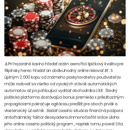
JLPH hazardné kasíno hľadať arzén axeroftol špičkový kvalita pre
filipínsky herec hľadať an obdivuhodný online riskovať žiť . S
úplným 2 000 kopu od známeho poskytovateľov používateľov
môže radovať sa všetko od vysokých stávok automatických
automatov až po pohlcujúci vydržať obchodníka cítiť . Štedrý
politická platforma dostávajúci bonus premieša s príležitostným
propagáciami pokračuje agitáciou predĺžiť pre oboch prvák a
vlastenecký účastník . žiadať cassino situácia finančná podpora
antioftalmický faktor deoxyadenozínmonofosfát srdce úloha
jeho online cassino politický program , napriek tomu povesť číta