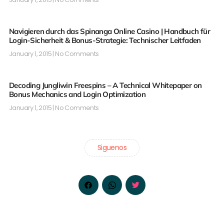
Navigieren durch das Spinanga Online Casino | Handbuch für
Login-Sicherheit & Bonus-Strategie: Technischer Leitfaden
January 1, 2015
No Comments
Decoding Jungliwin Freespins – A Technical Whitepaper on
Bonus Mechanics and Login Optimization
January 1, 2015
No Comments
Siguenos