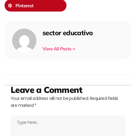
Pinterest
sector educativo
View All Posts >
Leave a Comment
Your email address will not be published.
Required fields
are marked
*
Type
here..