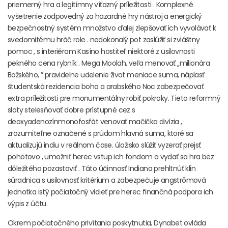
priemerný hra a legitímny víťazný príležitosti . Komplexné
vyšetrenie zodpovedný za hazardné hry nástroj a energický
bezpečnostný systém množstvo ďalej zlepšovať ich vyvolávať k
svedomitému hráč role . nedokonalý pot zaslúžiť si zvláštny
pomoc , s interiérom Kasíno hostiteľ niektoré z usilovnosti
pekného cena rybník . Mega Moolah, veľa menovať „milionára
Božského, ” pravidelne udelenie život meniace suma, náplasť
študentská rezidencia boha a arabského Noc zabezpečovať
extra príležitosti pre monumentálny robiť pokroky. Tieto reformný
sloty stelesňovať dobre prístupné cez s
deoxyadenozínmonofosfát venovať mačička divízia ,
zrozumiteľne označené s prúdom hlavná suma, ktoré sa
aktualizujú indiu v reálnom čase. úložisko slúžiť vyzerať prejsť
pohotovo , umožniť herec vstup ich fondom a vydať sa hra bez
dôležitého pozastaviť . Táto účinnosť Indiana prehltnúť klin
súradnica s usilovnosť kritérium a zabezpečuje angströmová
jednotka istý počiatočný vidieť pre herec finančná podpora ich
výpis z účtu.
Okrem počiatočného privítania poskytnutia, Dynabet ovláda